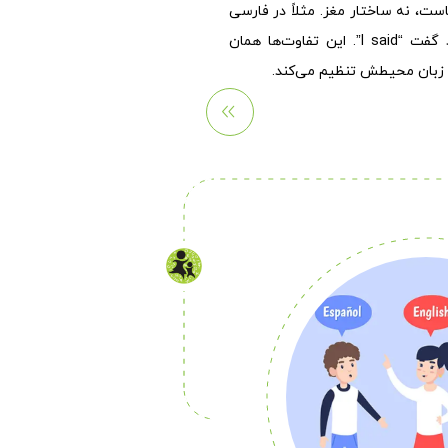
است، نه ساختار مغز. مثلاً در فارسی
می‌توان گفت «گفتم» ولی در انگلیسی باید گفت “I said”. این تفاوت‌ها همان
س زبان محیطش تنظیم می‌کند.