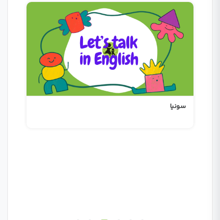
سونیا
آراد