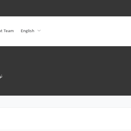
at Team
English
نو