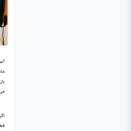
مان
اگر
قطع