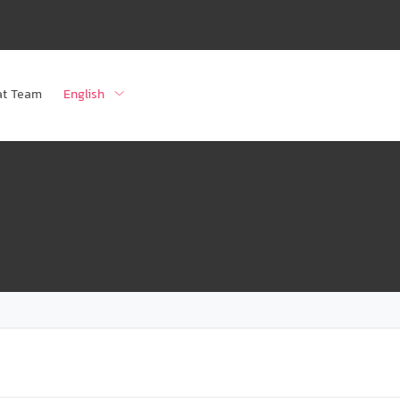
at Team
English